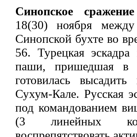
Син
о
пское сраж
е
ние
18(30) ноября между
Синопской бухте во в
56. Турецкая эскадра
паши, пришедшая в 
готовилась высадить
Сухум-Кале. Русская э
под командованием ви
(3 линейных ко
воспрепятствовать акт