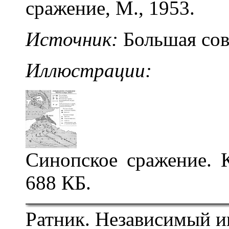
сражение, М., 1953.
Источник:
Большая сов
Иллюстрации:
Син
о
пское сраж
е
ние
. 
688 КБ.
Ратник. Независимый и