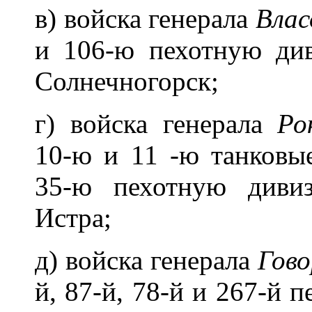
в) войска генерала
Влас
и 106-ю пехотную див
Солнечногорск;
г) войска генерала
Ро
10-ю и 11 -ю танковы
35-ю пехотную дивиз
Истра;
д) войска генерала
Гово
й, 87-й, 78-й и 267-й 