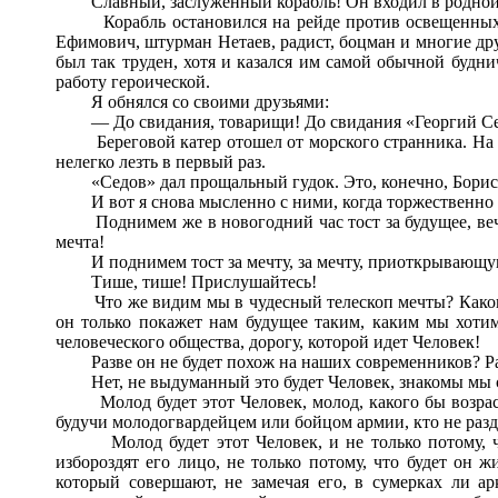
Славный, заслуженный корабль! Он входил в родной по
Корабль остановился на рейде против освещенных яр
Ефимович, штурман Нетаев, радист, боцман и многие друг
был так труден, хотя и казался им самой обычной будн
работу героической.
Я обнялся со своими друзьями:
— До свидания, товарищи! До свидания «Георгий С
Береговой катер отошел от морского странника. На в
нелегко лезть в первый раз.
«Седов» дал прощальный гудок. Это, конечно, Борис Еф
И вот я снова мысленно с ними, когда торжественно бью
Поднимем же в новогодний час тост за будущее, вечное
мечта!
И поднимем тост за мечту, за мечту, приоткрывающую 
Тише, тише! Прислушайтесь!
Что же видим мы в чудесный телескоп мечты? Каково о
он только покажет нам будущее таким, каким мы хотим
человеческого общества, дорогу, которой идет Человек!
Разве он не будет похож на наших современников? Раз
Нет, не выдуманный это будет Человек, знакомы мы с н
Молод будет этот Человек, молод, какого бы возраста 
будучи молодогвардейцем или бойцом армии, кто не раздум
Молод будет этот Человек, и не только потому, что 
избороздят его лицо, не только потому, что будет он
который совершают, не замечая его, в сумерках ли а