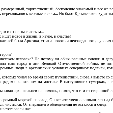
азмеренный, торжественный, бесконечно знакомый и все же в
ерекликались веселые голоса... Но бьют Кремлевские куранты —
м и с новым счастьем...
ищет новое в жизни, в науке, в счастье!
лей была Арктика, страна нового и неизведанного, суровая и
герои?
тском человеке? Не потому ли обыкновенные юноши и девуш
ил наш народ в дни Великой Отечественной войны, не потом
ромные люди в арктических условиях совершают подвиги, кот
торых узнал во время своих путешествий, снова я вместе со с
ом с капитаном на мостике. В наступивших сумерках, в тих
вал архангельцев на помощь, помня, что сам из старинной лоц
огромный морской пароход. Он величественно возвышался над 
 чистился. От вчерашнего обледенения не осталось и следа.
ветствовали нас.