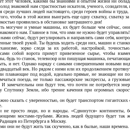
ет этот Человек, какими бы знаниями и опытом жизни ни облад
молод знакомой нам страстностью искателя, ученого, созидателя,
реди лучших людей настоящего, среди героев войны и труда, 
того, чтобы в этой жизни выиграть еще одну схватку, схватку 
яркостью проявились в обстановке завтрашнего дня!
могучие и умные машины, их будет больше чем сейчас, они б
знакомого нам. Главное в том, что ими не нужно будет управлять!
 сейчас, будут регулировать и направлять сами себя, контроли
енные твоей рукой. Ты будешь ходить среди них, машин и станк
ханизме, зорко следя за их работой, настройкой, точность
 сами собой ворота примут привезенное сырье, чтобы взаме
, будь то станок, телевизор или пишущая машинка, печатающая 
, и нет. Однако наряду с самыми совершенными новыми видам
 двадцатый век. Но рядом с ними или их продолжением протянут
ли плавающие под водой, идеально прямые, не знающие ни по
мчаться поезда, не только пассажирские экспрессы, а грузовы
. И замечательны они будут тем, что почти не потребуется эне
у Спутнику Земли, ибо трение качения при огромных скорост
 сказать с уверенностью, он будет транспортом гигантских с
е.
 просто люди, но и народы. «Сдвинутся» континенты, бе
ающими мостами-трубами. Жизнь людей будущего будет так ж
 Радищев из Петербурга в Москву.
и они не будут жить так скученно, как в былые, наши времена.