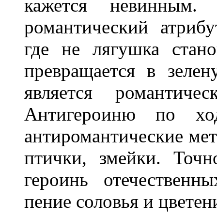
кажется невинным
романтический атрибу
где не лягушка стано
превращается в зелен
является романтичес
Антигероиню по хо
антиромантические мет
птички, змейки. Точ
героинь отечественн
пение соловья и цветен