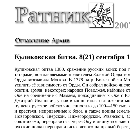
200
Кулик
о
вская б
и
тва. 8(21) сентября 1
Кулик
о
вская б
и
тва 1380
,
сражение русских войск под п
татарами, возглавляемыми правителем Золотой Орды тем
Орды возглавила Москва. В 1378 на р. Воже войска Мо
усилить её зависимость от Орды. Он собрал войско числ
осетин, армян, некоторых народов Поволжья, наёмные 
Оке на соединение с Мамаем, подходившим к Оке с Ю.
Дмитрий Иванович, узнав в конце июля о движении мон
пунктах русское войско численностью до 100—150 тыс. 
и крестьян, непривычные к бою), а также воины земель
Новгородской, Тверской, Нижегородской, Рязанской, 
союзниками, переправиться через Оку и двинуться навст
русские полки переправились с левого на правый берег 