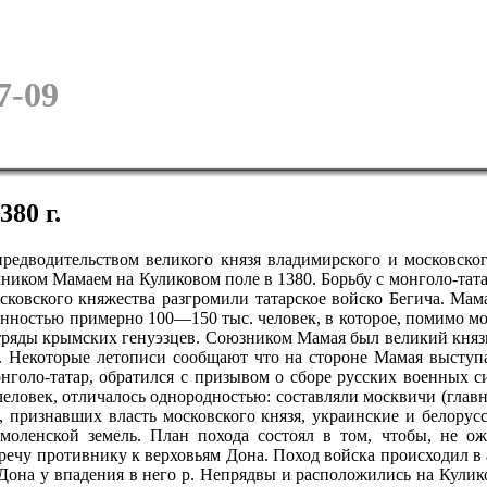
7-09
380 г.
редводительством великого князя владимирского и московско
ником Мамаем на Куликовом поле в 1380. Борьбу с монголо-тата
сковского княжества разгромили татарское войско Бегича. Ма
енностью примерно 100—150 тыс. человек, в которое, помимо мо
отряды крымских генуэзцев. Союзником Мамая был великий княз
 Некоторые летописи сообщают что на стороне Мамая выступа
голо-татар, обратился с призывом о сборе русских военных с
человек, отличалось однородностью: составляли москвичи (гла
, признавших власть московского князя, украинские и белорус
Смоленской земель. План похода состоял в том, чтобы, не 
речу противнику к верховьям Дона. Поход войска происходил в 
Дона у впадения в него р. Непрядвы и расположились на Кулико