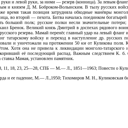
уки и левой руки, за ними — резерв (конница). За левым фланг
рым и князем Д. М. Боброком-Волынским
.
В тылу русских войск
 же время такая позиция затрудняла обходные манёвры монго
ица, во второй — пехота. Битва началась поединком богатырей 
нить большой полк; русские полки несли значительные потер
хаил Бренок. Великий князь Дмитрий в доспехах рядового воин
 русского резерва. Мамай перенёс главный удар на левый фланг
нг татарскому войску и переход в наступление др. русских 
едовали и уничтожали на протяжении 50
км
от Куликова поля. К
нётом. Хотя она не привела к ликвидации монголо-татарского 
скоривший её последующий распад. Важным следствием К. б.
а ставка Мамая, установлен памятник.
8, 11, 18, 23, 25—28, СПБ — М.— Л., 1851—1963; Повести о Кули
Орда и ее падение, М.— Л.,1950; Тихомиров М. Н., Куликовская б