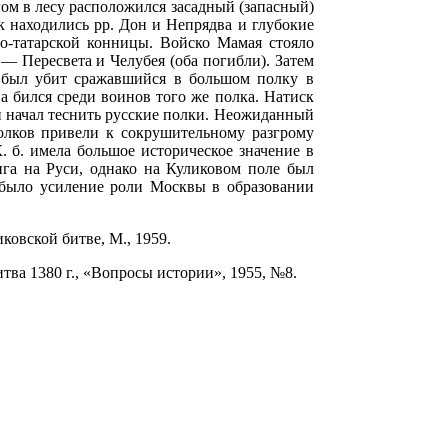
ом в лесу расположился засадный (запасный)
 находились рр. Дон и Непрядва и глубокие
ло-татарской конницы. Войско Мамая стояло
— Пересвета и Челубея (оба погибли). Затем
и; был убит сражавшийся в большом полку в
а бился среди воинов того же полка. Натиск
 и начал теснить русские полки. Неожиданный
полков привели к сокрушительному разгрому
. б. имела большое историческое значение в
ига на Руси, однако на Куликовом поле был
 было усиление роли Москвы в образовании
ковской битве, М., 1959.
итва 1380 г., «Вопросы истории», 1955, №8.