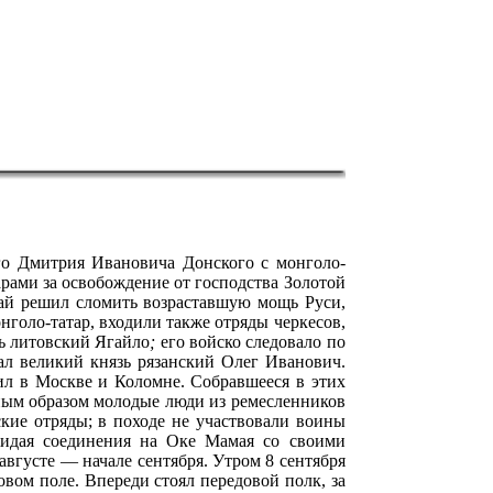
го Дмитрия Ивановича Донского с монголо-
рами за освобождение от господства Золотой
май решил сломить возраставшую мощь Руси,
нголо-татар, входили также отряды черкесов,
ь литовский Ягайло
;
его войско следовало по
л великий князь рязанский Олег Иванович.
ил в Москве и Коломне. Собравшееся в этих
вным образом молодые люди из ремесленников
ские отряды; в походе не участвовали воины
ожидая соединения на Оке Мамая со своими
августе — начале сентября. Утром 8 сентября
вом поле. Впереди стоял передовой полк, за