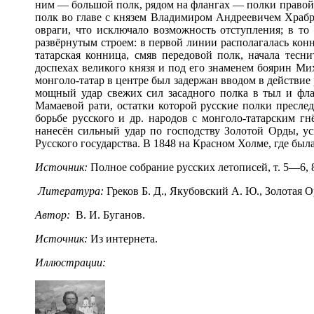
ним — большой полк, рядом на флангах — полки правой р
полк во главе с князем Владимиром Андреевичем Храб
овраги, что исключало возможность отступления; в то
развёрнутым строем: в первой линии располагалась конн
татарская конница, смяв передовой полк, начала тес
доспехах великого князя и под его знаменем боярин Ми
монголо-татар в центре был задержан вводом в действие
мощный удар свежих сил засадного полка в тыл и фла
Мамаевой рати, остатки которой русские полки пресл
борьбе русского и др. народов с монголо-татарским г
нанесён сильный удар по господству Золотой Орды, у
Русского государства. В 1848 на Красном Холме, где был
Источник:
Полное собрание русских летописей, т. 5—6, 
Литература:
Греков Б. Д., Якубовский А. Ю., Золотая 
Автор:
В. И. Буганов.
Источник:
Из интернета.
Иллюстрации: