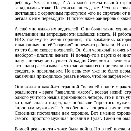
ребёнку. Ужас, правда ? А в моей замечательной стр
западными - тоже. Переписывались даже. Чехи и словак
шотландца с сердечным приступом -его не спрятали от н
бегала к ним переводить. И потом даже бандероль с как
А ещё мне жалко их родителей. Они были такие хорошие 
начальники им запрещали эти шабашки искать. И работал
НИХ почему-то очень гордился, что комбайны, которы
талантливая. но её "изделия" почему-то работали. И я г
то это было скорее похвалой. Он был чернявый и очень х
наоборот - платили деньги. И почему-то в партию её никт
папу - почему он слушает Аркадия Северного - ведь это 
этот папа рассказывал - что заставляли его прислушива
сводить к правильным. Но ведь ему уже не было веры, 
кабанчика приходилось резать ночью, чтоб не забрал комис
Они жили в какой-то странной "верхней вольте с ракет
реальности - врага "завалили мясом", воевал некий с
одного убитого немца приходилось четыре, ато и пять у
который спал и видел, как побольше "простого мужик
"простым мужиком". А особенно - вопреки лично тов.
Союзники поставляли нам хорошие. Вот именно хорошим
самого "простого мужика" посадил в Гулаг. Такой он бы
В моей реальности - тоже была война. Но в ней воевали