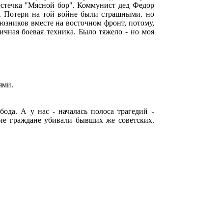
естечка "Мясной бор". Коммунист дед Федор
. Потери на той войне были страшными. но
оюзников вместе на восточном фронт, потому,
ичная боевая техника. Было тяжело - но моя
тями.
бода. А у нас - началась полоса трагедий -
кие граждане убивали бывших же советских.