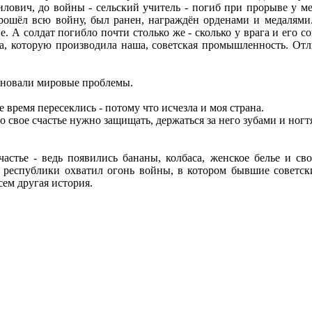
илович, до войны - сельский учитель - погиб при прорыве у м
рошёл всю войну, был ранен, награждён орденами и медалями
. А солдат погибло почти столько же - сколько у врага и его с
а, которую производила наша, советская промышленность. Отл
олновали мировые проблемы.
е время пересеклись - потому что исчезла и моя страна.
что свое счастье нужно защищать, держаться за него зубами и ног
стье - ведь появились бананы, колбаса, женское белье и сво
е республики охватил огонь войны, в котором бывшие советс
сем другая история.