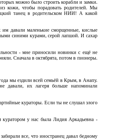
оторых можно было строить корабли и замки.
 из кожи, чтобы порадовать родителей. Мы
яцкий танец в родительском НИИ! А какой
ах им давали маленькие сморщенные, кислые
ными синими курами, серой лапшой. И сахар
альности - мне приносили новинки с ещё не
няли. Сначала в октябрята, потом в пионеры.
 года мы ездили всей семьёй в Крым, в Анапу.
не давали, их лагеря больше напоминали
партийные кураторы. Если ты не слушал злого
м куратором у нас была Лидия Аркадьевна -
о забирали все, что иностранец давал бедному