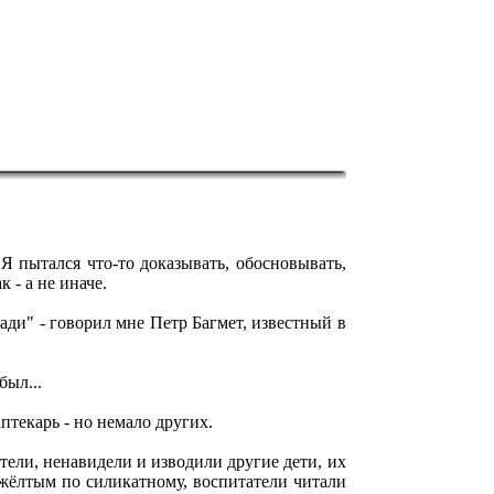
Я пытался что-то доказывать, обосновывать,
 - а не иначе.
ди" - говорил мне Петр Багмет, известный в
был...
аптекарь - но немало других.
тели, ненавидели и изводили другие дети, их
жёлтым по силикатному, воспитатели читали