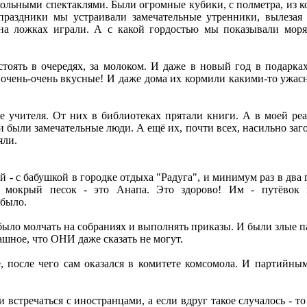
ольными спектаклями. Были огромные кубики, с полметра, из к
праздники мы устраивали замечательные утренники, вылезая
 на ложках играли. А с какой гордостью мы показывали мор
!
тоять в очередях, за молоком. И даже в новый год в подарк
 очень-очень вкусные! И даже дома их кормили какими-то ужас
 учителя. От них в библиотеках прятали книги. А в моей ре
были замечательные люди. А ещё их, почти всех, насильно заго
яли.
.
й - с бабушкой в городке отдыха "Радуга", и минимум раз в два
в мокрый песок - это Анапа. Это здорово! Им - путёвок 
 было.
 было молчать на собраниях и выполнять приказы. И были злые 
рашное, что ОНИ даже сказать не могут.
, после чего сам оказался в комитете комсомола. И партийны
и встречаться с иностранцами, а если вдруг такое случалось - т