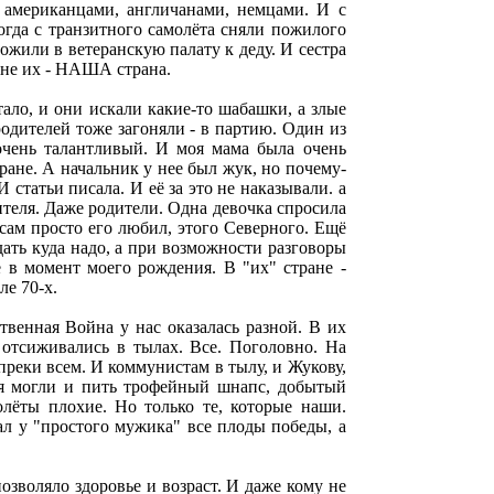
 американцами, англичанами, немцами. И с
огда с транзитного самолёта сняли пожилого
ожили в ветеранскую палату к деду. И сестра
а не их - НАША страна.
тало, и они искали какие-то шабашки, а злые
одителей тоже загоняли - в партию. Один из
 очень талантливый. И моя мама была очень
тране. А начальник у нее был жук, но почему-
статьи писала. И её за это не наказывали. а
чителя. Даже родители. Одна девочка спросила
 сам просто его любил, этого Северного. Ещё
дать куда надо, а при возможности разговоры
е в момент моего рождения. В "их" стране -
ле 70-х.
твенная Война у нас оказалась разной. В их
 отсиживались в тылах. Все. Поголовно. На
реки всем. И коммунистам в тылу, и Жукову,
ся могли и пить трофейный шнапс, добытый
лёты плохие. Но только те, которые наши.
л у "простого мужика" все плоды победы, а
озволяло здоровье и возраст. И даже кому не