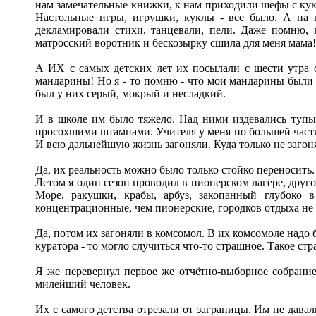
нам замечательные книжки, к нам приходили шефы с кук
Настольные игры, игрушки, куклы - все было. А на 
декламировали стихи, танцевали, пели. Даже помню,
матросский воротник и бескозырку сшила для меня мама
А ИХ с самых детских лет их посылали с шести утра с
мандарины! Но я - то помню - что мои мандарины были
был у них серый, мокрый и несладкий.
И в школе им было тяжело. Над ними издевались тупые
просохшими штампами. Учителя у меня по большей части 
И всю дальнейшую жизнь загоняли. Куда только не загон
Да, их реальность можно было только стойко переносить
Летом я один сезон проводил в пионерском лагере, друго
Море, ракушки, крабы, арбуз, закопанный глубоко 
концентрационные, чем пионерские, городков отдыха не
Да, потом их загоняли в комсомол. В их комсомоле надо
куратора - то могло случиться что-то страшное. Такое ст
Я же перевернул первое же отчётно-выборное собрание
милейший человек.
Их с самого детства отрезали от заграницы. Им не давал