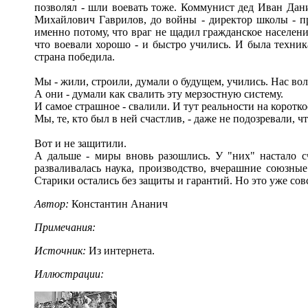
позволял - шли воевать тоже. Коммунист дед Иван Дан
Михайлович Гаврилов, до войны - директор школы - п
именно потому, что враг не щадил гражданское население
что воевали хорошо - и быстро учились. И была техник
страна победила.
Мы - жили, строили, думали о будущем, учились. Нас в
А они - думали как свалить эту мерзостную систему.
И самое страшное - свалили. И тут реальности на коротко
Мы, те, кто был в ней счастлив, - даже не подозревали, 
Вот и не защитили.
А дальше - миры вновь разошлись. У "них" настало сча
разваливалась наука, производство, вчерашние союзны
Старики остались без защиты и гарантий. Но это уже сов
Автор:
Константин Ананич
Примечания:
Источник:
Из интернета.
Иллюстрации: