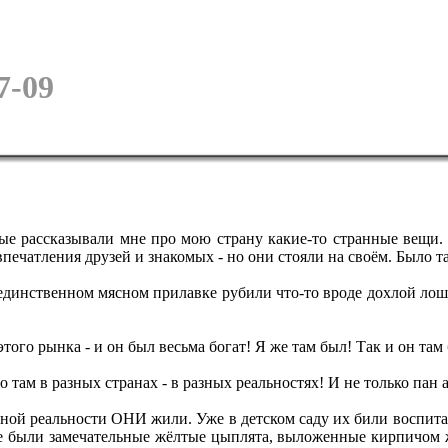
7-09
рые рассказывали мне про мою страну какие-то странные вещи. 
чатления друзей и знакомых - но они стояли на своём. Было так
единственном мясном прилавке рубили что-то вроде дохлой лоша
этого рынка - и он был весьма богат! Я же там был! Так и он там 
о там в разных странах - в разных реальностях! И не только пан 
дной реальности ОНИ жили. Уже в детском саду их били воспита
е были замечательные жёлтые цыплята, выложенные кирпичом 