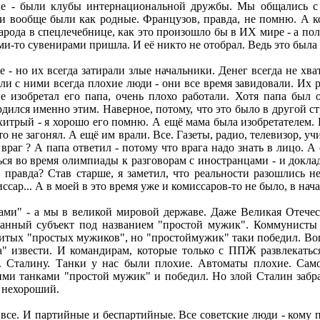
ане - были клубы интернациональной дружбы. Мы общались с
и вообще были как родные. Французов, правда, не помню. А к
арода в спецлечебнице, как это произошло бы в ИХ мире - а пол
ими-то сувенирами пришла. И её никто не отобрал. Ведь это был
- но их всегда затирали злые начальники. Денег всегда не хва
и с ними всегда плохие люди - они все время завидовали. Их р
е изобретал его папа, очень плохо работали. Хотя папа был
ордился именно этим. Наверное, потому, что это было в другой с
итрый - я хорошо его помню. А ещё мама была изобретателем. И 
о не загонял. А ещё им врали. Все. Газеты, радио, телевизор, у
враг ? А папа ответил - потому что врага надо знать в лицо. А
ться во время олимпиады к разговорам с иностранцами - и докла
правда? Став старше, я заметил, что реальности разошлись н
сар... А в моей в это время уже и комиссаров-то не было, в нача
ами" - а мы в великой мировой державе. Даже Великая Отечес
транный субъект под названием "простой мужик". Коммунисты
битых "простых мужиков", но "простоймужик" таки победил. Воп
а" извести. И командирам, которые только с ППЖ развлекать
 Сталину. Танки у нас были плохие. Автоматы плохие. Само
и танками "простой мужик" и победил. Но злой Сталин забра
л нехороший.
 все. И партийные и беспартийные. Все советские люди - кому п