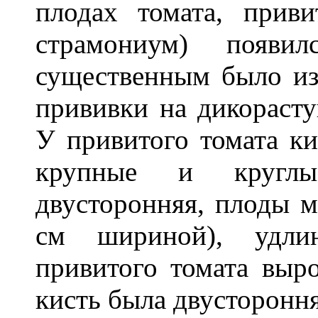
плодах томата, приви
страмониум) появил
существенным было из
прививки на дикорасту
У привитого томата ки
крупные и кругл
двусторонняя, плоды м
см шириной), удли
привитого томата выро
кисть была двустороння