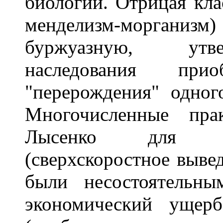
биологии. Отрицая клас
менделизм-морганизм) 
буржуазную, утв
наследования прио
"перерождения" одног
Многочисленные прак
Лысенко для се
(сверхскоростное вывед
были несостоятельн
экономический ущер