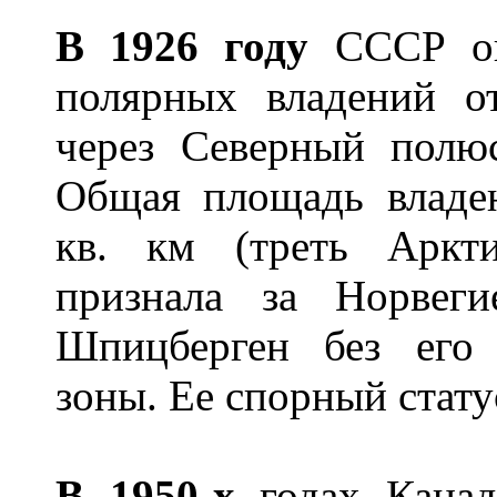
В 1926 году
СССР оп
полярных владений от
через Северный полюс
Общая площадь владен
кв. км (треть Аркт
признала за Норвеги
Шпицберген без его 
зоны. Ее спорный стату
В 1950-х
годах Канад