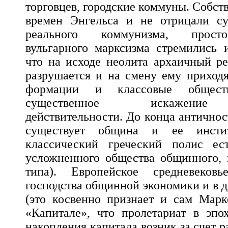
торговцев, городские коммуны. Собст
времен Энгельса и не отрицали су
реального коммунизма, прост
вульгарного марксизма стремились и
что на исходе неолита архаичный р
разрушается и на смену ему приходя
формации и классовые общест
существенное искажение 
действительности. До конца античнос
существует община и ее инстит
классический греческий полис ес
усложненного общества общинного, 
типа). Европейское средневеко
господства общинной экономики и в д
(это косвенно признает и сам Марк
«Капитале», что пролетариат в эпо
накопления капитала возник за счет 