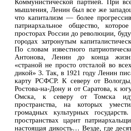
Коммунистической партией. При все
мышления, Ленин был все же западоц
что капитализм — более прогрессив
патриархальное общество, которо
просторах России до революции, буду
городах затронутым капиталистичес
По словам известного патриотическ
Антонова, Ленин до конца жизн
«страной не просто отсталой во все
дикой» 3. Так, в 1921 году Ленин пи
карту РСФСР. К северу от Вологды,
Ростова-на-Дону и от Саратова, к юг
Омска, к северу от Томска иду
пространства, на которых умест
громадных культурных государств
пространствах царит патриархальщи
настоящая дикость… Везде, где десят