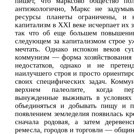
пишет, что марксово общество по
антиэкологично, Маркс не задумыв
ресурсы планеты ограничены, и 
капитализм в XXI веке исчерпает их 
так что об еще большем повышени
следующем за капитализмом строе у
мечтать. Однако испокон веков су
коммунизм — форма хозяйствования 
недостатков, однако и не претен
наилучшего строя и просто ориентир
своих специфических задач. Комму
верхнем палеолите, когда пе
вынужденные выживать в условиях 
объединяться и добывать пищу и п
появлением земледелия появилась кр
сначала родовая, а затем деревенс
ремесла, городов и торговли — общи