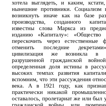
хотела выглядеть, и каким, кстати
нынешние противники. Социализм 
возникнуть иначе как на базе ра
производства, созданного капи
известны слова Маркса из преди
изданию «Капиталу»: «Обществ
перескочить через естественные 
отменить последние декретам
цивилизация же возникла в а
разрушенной гражданской войн
определенная доля истины в расс
высоких темпах развития капитал
вспомним, что эти рассуждения отно
века. А в 1921 году, как призна
практически никакой промышленн
оставалось, пролетариат же или был 
гражданской войны, или люмпени