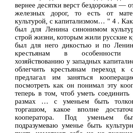
вернее десятки верст бездорожья — о
железных дорог, то есть от мате
культурой, с капитализмом… " 4 . Ка
был для Ленина синонимом культу
строй жизни, которым жили русские к
был для него дикостью и по Лени
крестьянам в особенности 
хозяйствованию у западных капиталис
облегчить крестьянам переход к 
предлагал им заняться коопераци
посмотреть как он понимал эту коо
теперь в том, чтоб уметь соединит
размах … с уменьем быть толко
торгашом, какое вполне достато
кооператора. Под уменьем б
подразумеваю уменье быть культур